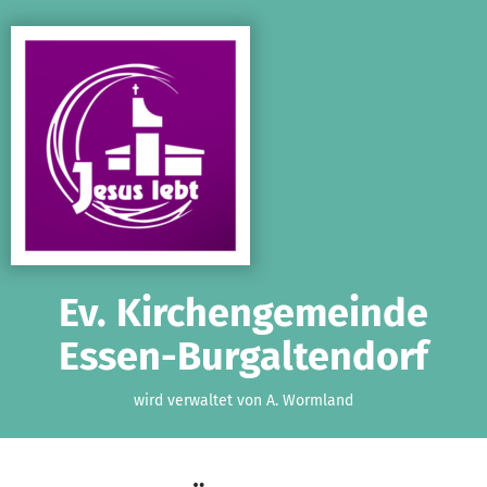
Zum Hauptinhalt springen
Erklärung zur Barrierefreiheit anzeigen
Ev. Kirchengemeinde
Essen-Burgaltendorf
wird verwaltet von A. Wormland