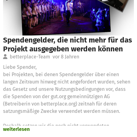
Spendengelder, die nicht mehr für das
Projekt ausgegeben werden können
betterplace-Team
vor 8 Jahren
Liebe Spender,
bei Projekten, bei denen Spendengelder über einen
langen Zeitraum hinweg nicht angefordert wurden, sehen
das Gesetz und unsere Nutzungsbedingungen vor, dass
die Spenden von der gut.org gemeinnützigen AG
(Betreiberin von betterplace.org) zeitnah für deren
satzungsmäßige Zwecke verwendet werden müssen.
Deshalb setzen wir die noch nicht verwendeten
weiterlesen
Spendengelder für diese Zwecke ein