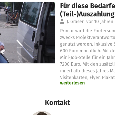
Für diese Bedarfe
(Teil-)Auszahlung
J. Graser
vor 10 Jahren
Primär wird die Fördersum
zwecks Projektverantwortu
genutzt werden. Inklusive
600 Euro monatlich. Mit d
Mini-Job-Stelle für ein Ja
7200 Euro. Mit den zusätz
innerhalb dieses Jahres M
Visitenkarten, Flyer, Plak
weiterlesen
andere Veranstaltungen fi
die Helden-Schulungen bez
erstatten für die Referent
Kontakt
und die entsprechende Te
Schulungen Videos für die