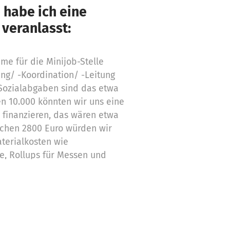
 habe ich eine
 veranlasst:
me für die Minijob-Stelle
ng/ -Koordination/ -Leitung
 Sozialabgaben sind das etwa
en 10.000 könnten wir uns eine
hr finanzieren, das wären etwa
lichen 2800 Euro würden wir
aterialkosten wie
ate, Rollups für Messen und
nanzieren, Raummieten für die
ahlen, die Fahrtkosten
en, die hier eingeladen sind
chnik anmieten, um aus den
 E-Learning Plattform zu