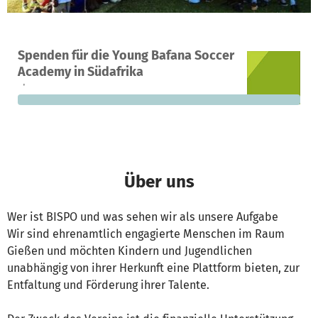
Ein Projekt in Somerset West, Südafrika
Spenden für die Young Bafana Soccer
0
0 %
500 €
Academy in Südafrika
Spenden
finanziert
fehlen noch
Über uns
Wer ist BISPO und was sehen wir als unsere Aufgabe
Wir sind ehrenamtlich engagierte Menschen im Raum
Gießen und möchten Kindern und Jugendlichen
unabhängig von ihrer Herkunft eine Plattform bieten, zur
Entfaltung und Förderung ihrer Talente.