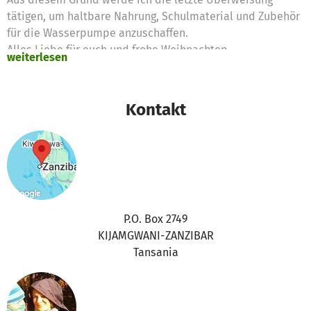
tätigen, um haltbare Nahrung, Schulmaterial und Zubehör
für die Wasserpumpe anzuschaffen.
Alles Liebe für euch und frohe Weihnachten
weiterlesen
Dr. JOHANNES Beneke und Esra Elise Beneke
Es wurden 318,00 € Spendengelder für folgende Bedarfe
beantragt:
Kontakt
Wasserpumpe 62,00 €Herd für die Küche 65,00
€Schulamterial 141,00 €haltbare Nahrung 50,00 €
P.O. Box 2749
KIJAMGWANI-ZANZIBAR
Tansania