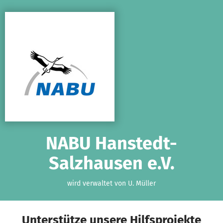
Zum Hauptinhalt springen
Erklärung zur Barrierefreiheit anzeigen
NABU Hanstedt-
Salzhausen e.V.
wird verwaltet von U. Müller
Unterstütze unsere Hilfsprojekte