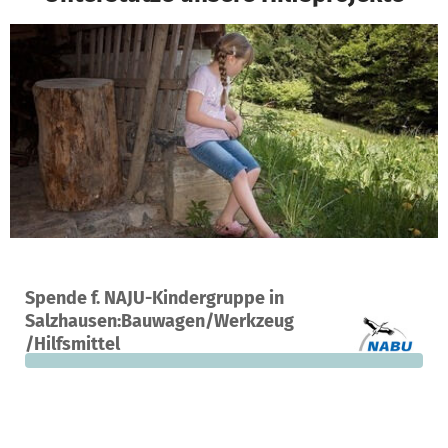
Ein Projekt in Salzhausen, Deutschland
Spende f. NAJU-Kindergruppe in
0
0 %
2.500 €
Salzhausen:Bauwagen/Werkzeug
Spenden
finanziert
fehlen noch
/Hilfsmittel