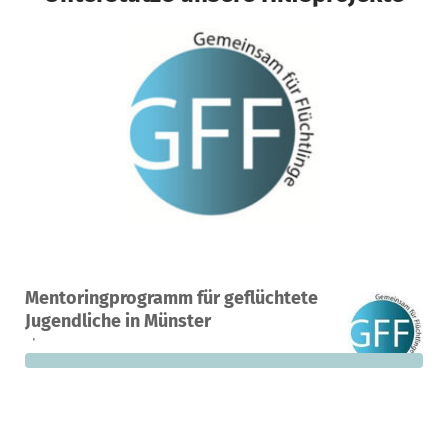
Ein Projekt in Münster, Deutschland
Mentoringprogramm für geflüchtete
0
0 %
1.000 €
Jugendliche in Münster
Spenden
finanziert
fehlen noch