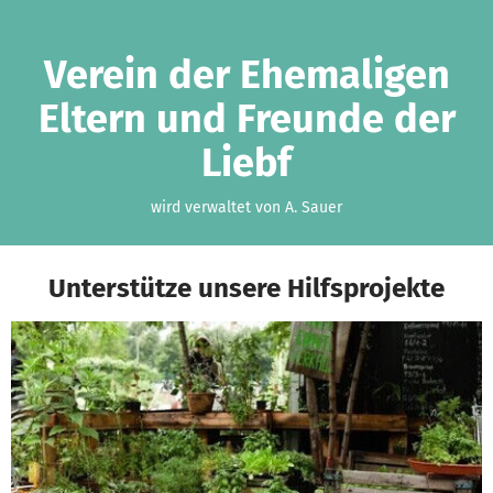
Zum Hauptinhalt springen
Erklärung zur Barrierefreiheit anzeigen
Verein der Ehemaligen
Eltern und Freunde der
Liebf
wird verwaltet von A. Sauer
Unterstütze unsere Hilfsprojekte