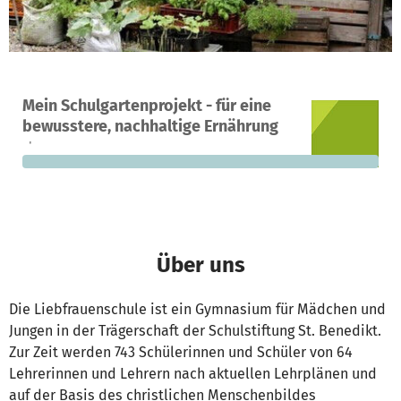
Ein Projekt in Oldenburg, Deutschland
Mein Schulgartenprojekt - für eine
0
0 %
550 €
bewusstere, nachhaltige Ernährung
Spenden
finanziert
fehlen noch
Über uns
Die Liebfrauenschule ist ein Gymnasium für Mädchen und
Jungen in der Trägerschaft der Schulstiftung St. Benedikt.
Zur Zeit werden 743 Schülerinnen und Schüler von 64
Lehrerinnen und Lehrern nach aktuellen Lehrplänen und
auf der Basis des christlichen Menschenbildes