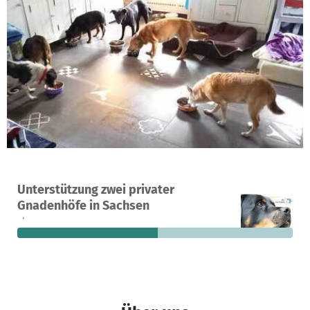
Ein Projekt in Dresden, Deutschland
Unterstützung zwei privater
4
51 %
1.943 €
Gnadenhöfe in Sachsen
Spenden
finanziert
fehlen noch