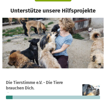
Unterstütze unsere Hilfsprojekte
Ein Projekt in Dresden, Deutschland
Die Tierstimme e.V. - Die Tiere
36
7 %
12.920 €
brauchen Dich.
Spenden
finanziert
fehlen noch