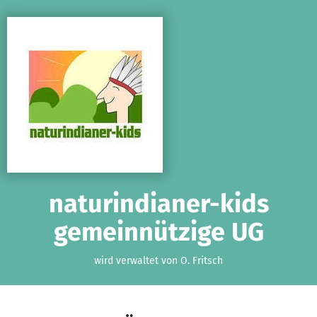
Zum Hauptinhalt springen
Erklärung zur Barrierefreiheit anzeigen
naturindianer-kids
gemeinnützige UG
wird verwaltet von O. Fritsch