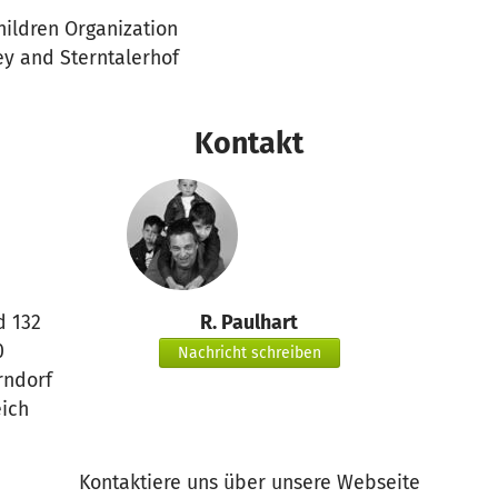
hildren Organization
oey and Sterntalerhof
Kontakt
d 132
R. Paulhart
0
Nachricht schreiben
rndorf
eich
Kontaktiere uns über unsere Webseite