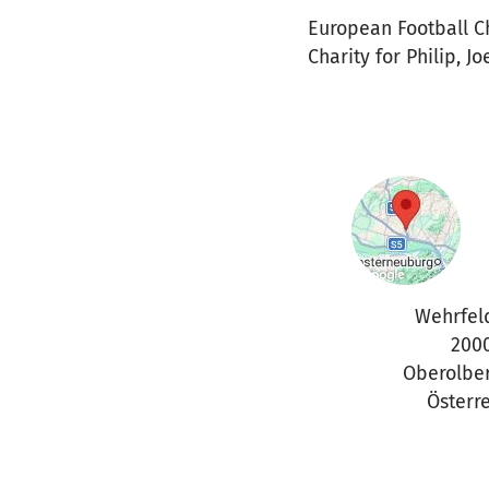
European Football C
Charity for Philip, J
Wehrfel
200
Oberolbe
Österr