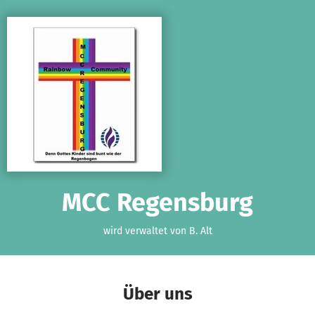
Zum Hauptinhalt springen
Erklärung zur Barrierefreiheit anzeigen
MCC Regensburg
wird verwaltet von B. Alt
Über uns