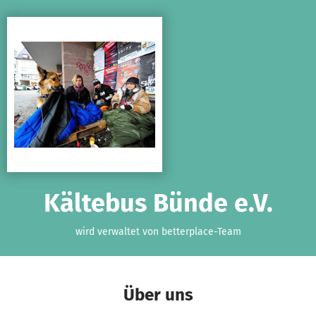
Zum Hauptinhalt springen
Erklärung zur Barrierefreiheit anzeigen
Kältebus Bünde e.V.
wird verwaltet von betterplace-Team
Über uns