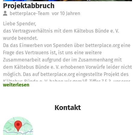
Projektabbruch
betterplace-Team
vor 10 Jahren
Liebe Spender,
das Vertragsverhältnis mit dem Kältebus Bünde e. V.
wurde beendet.
Da das Einwerben von Spenden über betterplace.org eine
Frage des Vertrauens ist, ist uns eine weitere
Zusammenarbeit aufgrund der im Zusammenhang mit
dem Kältebus Bünde e. V. erhobenen Vorwürfe leider nicht
möglich. Das auf betterplace.org eingestellte Projekt des
Kältebus Bünde e. V. haben wir gemäß Ziffer 7.5.3. unserer
weiterlesen
AGB für Zeitspenden, stuerbegünstigte Organisationen
und Projekte abgebrochen.
Kontakt
Die noch nicht ausgezahlten Spendengelder verbleiben
bei betterplace.org, die diese für die Verfolgung ihrer
satzungsgemäßen Zwecke einsetzt. Hier gibt es mehr
Informationen dazu: