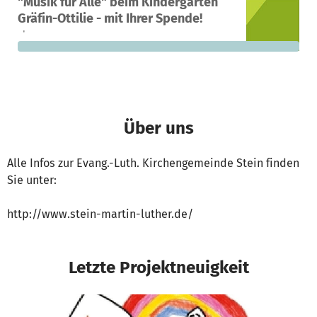
"Musik für Alle" beim Kindergarten
0
0 %
9.000 €
Gräfin-Ottilie - mit Ihrer Spende!
Spenden
finanziert
fehlen noch
Über uns
Alle Infos zur Evang.-Luth. Kirchengemeinde Stein finden
Sie unter:
http://www.stein-martin-luther.de/
Letzte Projektneuigkeit