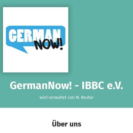
Zum Hauptinhalt springen
Erklärung zur Barrierefreiheit anzeigen
GermanNow! - IBBC e.V.
wird verwaltet von M. Reuter
Über uns