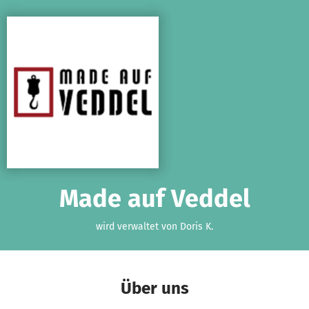
Zum Hauptinhalt springen
Erklärung zur Barrierefreiheit anzeigen
Made auf Veddel
wird verwaltet von Doris K.
Über uns