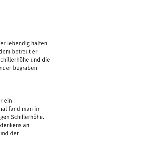
ler lebendig halten
dem betreut er
chillerhöhe und die
ander begraben
r ein
kmal fand man im
gen Schillerhöhe.
Andenkens an
 und der