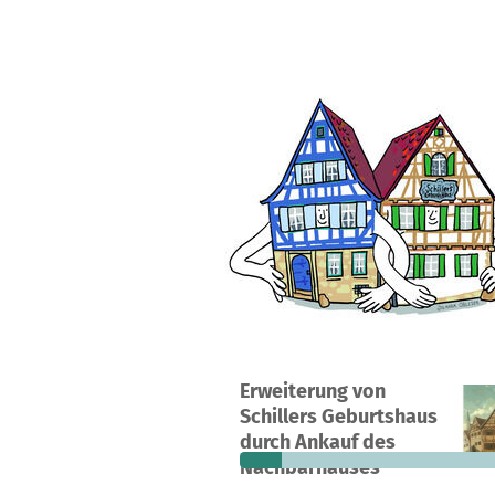
Erweiterung von
45
14 %
12.
Schillers Geburtshaus
Spenden
finanziert
fehle
durch Ankauf des
Nachbarhauses