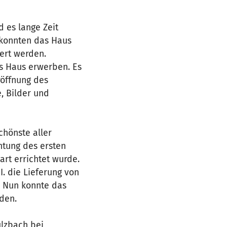
d es lange Zeit
 konnten das Haus
iert werden.
as Haus erwerben. Es
röffnung des
, Bilder und
chönste aller
chtung des ersten
rt errichtet wurde.
. die Lieferung von
. Nun konnte das
den.
ulzbach bei