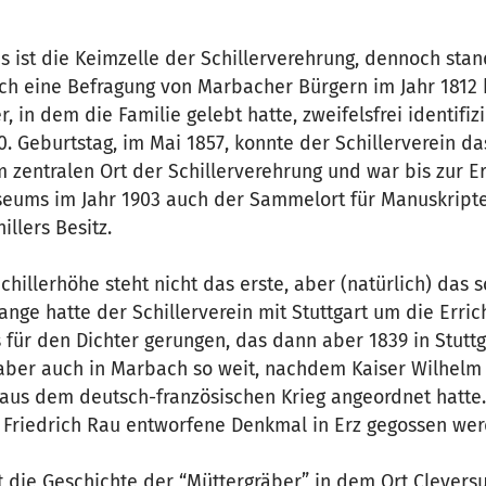
s ist die Keimzelle der Schillerverehrung, dennoch stan
rch eine Befragung von Marbacher Bürgern im Jahr 1812
 in dem die Familie gelebt hatte, zweifelsfrei identifiz
00. Geburtstag, im Mai 1857, konnte der Schillerverein d
 zentralen Ort der Schillerverehrung und war bis zur E
seums im Jahr 1903 auch der Sammelort für Manuskripte
llers Besitz.
hillerhöhe steht nicht das erste, aber (natürlich) das s
ange hatte der Schillerverein mit Stuttgart um die Erri
ür den Dichter gerungen, das dann aber 1839 in Stuttga
aber auch in Marbach so weit, nachdem Kaiser Wilhelm I
aus dem deutsch-französischen Krieg angeordnet hatte
 Friedrich Rau entworfene Denkmal in Erz gegossen wer
t die Geschichte der “Müttergräber” in dem Ort Clevers