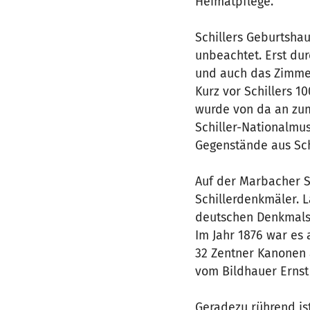
Heimatpflege.
Schillers Geburtshau
unbeachtet. Erst du
und auch das Zimmer,
Kurz vor Schillers 1
wurde von da an zum
Schiller-Nationalmu
Gegenstände aus Schi
Auf der Marbacher Sc
Schillerdenkmäler. L
deutschen Denkmals f
Im Jahr 1876 war es 
32 Zentner Kanonen 
vom Bildhauer Ernst
Geradezu rührend is