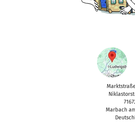
Marktstraß
Niklastors
7167
Marbach am
Deutsch