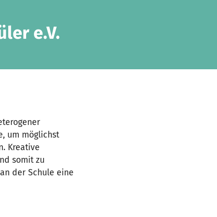
ler e.V.
heterogener
le, um möglichst
. Kreative
nd somit zu
 an der Schule eine