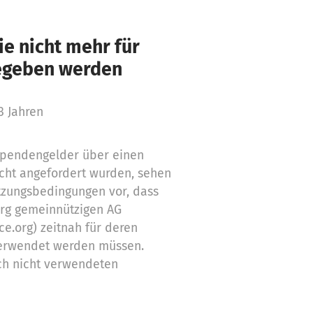
e nicht mehr für
gegeben werden
3 Jahren
 Spendengelder über einen
cht angefordert wurden, sehen
tzungsbedingungen vor, dass
org gemeinnützigen AG
ce.org) zeitnah für deren
erwendet werden müssen.
ch nicht verwendeten
Zwecke ein
stützung,