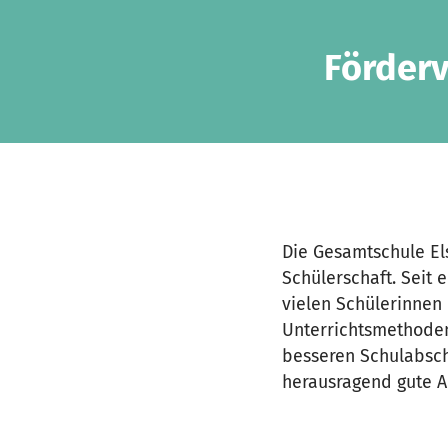
Zum Hauptinhalt springen
Erklärung zur Barrierefreiheit anzeigen
Förderv
Die Gesamtschule Els
Schülerschaft. Seit 
vielen Schülerinnen
Unterrichtsmethoden
besseren Schulabschl
herausragend gute Ar