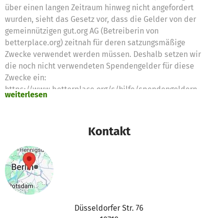
über einen langen Zeitraum hinweg nicht angefordert
wurden, sieht das Gesetz vor, dass die Gelder von der
gemeinnützigen gut.org AG (Betreiberin von
betterplace.org) zeitnah für deren satzungsmäßige
Zwecke verwendet werden müssen. Deshalb setzen wir
die noch nicht verwendeten Spendengelder für diese
Zwecke ein:
https://www.betterplace.org/c/hilfe/spendengeldern-
weiterlesen
die-nicht-mehr-fuer-das-projekt-ausgegeben-werden-
koennen/ Vielen Dank für Eure Unterstützung das
betterplace.org-Team
Kontakt
Düsseldorfer Str. 76