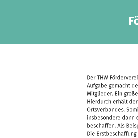
Zum Hauptinhalt springen
Erklärung zur Barrierefreiheit anzeigen
F
Der THW Förderverein
Aufgabe gemacht den
Mitglieder. Ein groß
Hierdurch erhält de
Ortsverbandes. Somit
insbesondere dann er
beschaffen. Als Beis
Die Erstbeschaffung