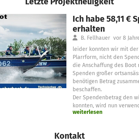
Letzte Projektneuigkeit
Ich habe 58,11 €
erhalten
B. Fellhauer
vor 8 Jahr
leider konnten wir mit de
Plarrform, nicht den Spen
die Anschaffung des Boot 
Spenden großer ortsansäs
benötigen Betrag zusamme
beschaffen.
Der Spendenbetrag den w
konnten, wird nun verwend
weiterlesen
Zubehör für die Ausstattu
Kontakt