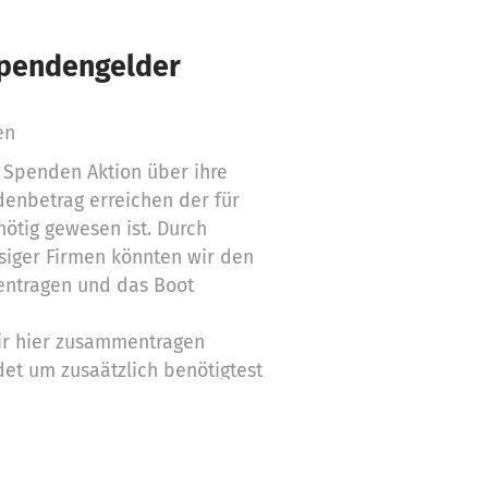
 Spendengelder
en
r Spenden Aktion über ihre
denbetrag erreichen der für
nötig gewesen ist. Durch
siger Firmen könnten wir den
ntragen und das Boot
ir hier zusammentragen
et um zusaätzlich benötigtest
ng des Boots zuerwerben.