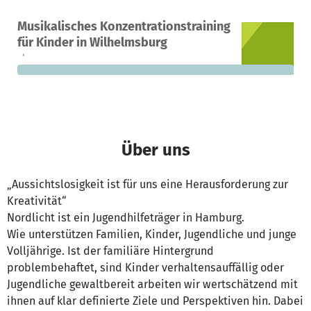
Ein Projekt in Hamburg, Deutschland
Musikalisches Konzentrationstraining
0
0 %
4.100 €
für Kinder in Wilhelmsburg
Spenden
finanziert
fehlen noch
Über uns
„Aussichtslosigkeit ist für uns eine Herausforderung zur
Kreativität“
Nordlicht ist ein Jugendhilfeträger in Hamburg.
Wie unterstützen Familien, Kinder, Jugendliche und junge
Volljährige. Ist der familiäre Hintergrund
problembehaftet, sind Kinder verhaltensauffällig oder
Jugendliche gewaltbereit arbeiten wir wertschätzend mit
ihnen auf klar definierte Ziele und Perspektiven hin. Dabei