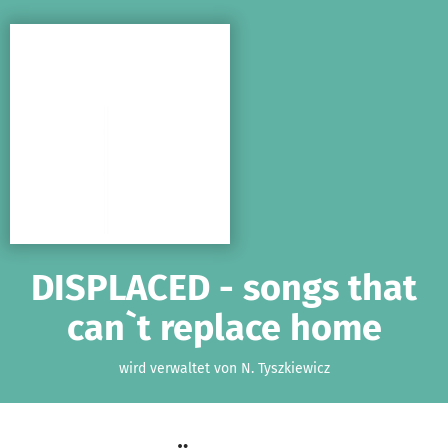
Zum Hauptinhalt springen
Erklärung zur Barrierefreiheit anzeigen
DISPLACED - songs that
can`t replace home
wird verwaltet von N. Tyszkiewicz