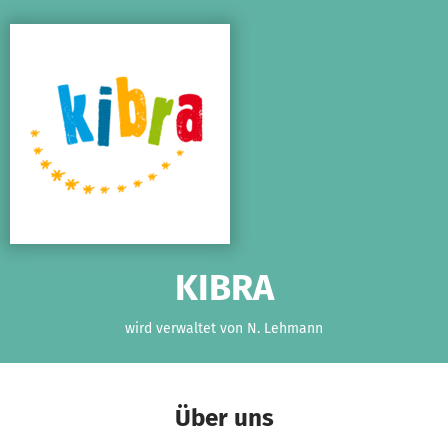
Zum Hauptinhalt springen
Erklärung zur Barrierefreiheit anzeigen
KIBRA
wird verwaltet von N. Lehmann
Über uns