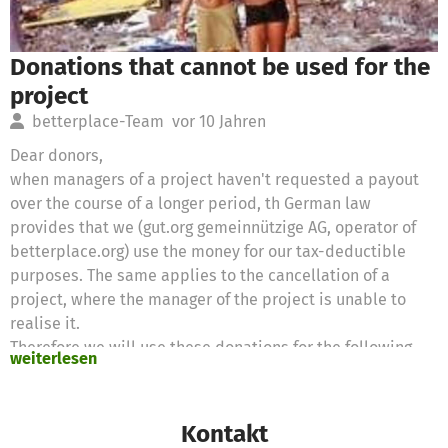
Donations that cannot be used for the
project
betterplace-Team
vor 10 Jahren
Dear donors,
when managers of a project haven't requested a payout
over the course of a longer period, th German law
provides that we (gut.org gemeinnützige AG, operator of
betterplace.org) use the money for our tax-deductible
purposes. The same applies to the cancellation of a
project, where the manager of the project is unable to
realise it.
Therefore we will use these donations for the following
weiterlesen
purposes:
https://www.betterplace.org/c/help/when-donations-
cannot-be-spent-for-the-project/
Kontakt
Thanks for your support,