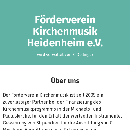
Zum Hauptinhalt springen
Erklärung zur Barrierefreiheit anzeigen
Förderverein
Kirchenmusik
Heidenheim e.V.
wird verwaltet von E. Dollinger
Über uns
Der Förderverein Kirchenmusik ist seit 2005 ein
zuverlässiger Partner bei der Finanzierung des
Kirchenmusikprogramms in der Michaels- und
Pauluskirche, für den Erhalt der wertvollen Instrumente,
Gewährung von Stipendien für die Ausbildung von C-
Musikern, Vermittlung neuer Erfahrungen mit