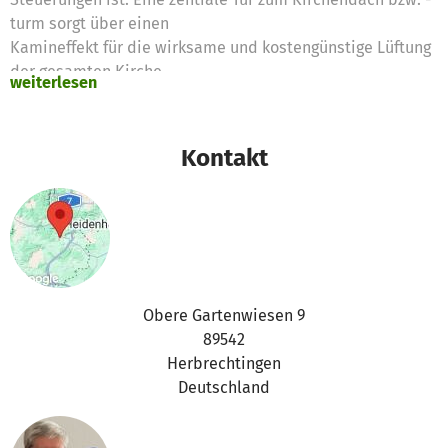
turm sorgt über einen
Kamineffekt für die wirksame und kostengünstige Lüftung
der gesamten Kirche.
weiterlesen
Mit der Anschaffung der dafür nötigen Steuerung werden
wir die Orgel höchst effektiv vor neuem Schimmelbefall
schützen können.
Kontakt
Obere Gartenwiesen 9
89542
Herbrechtingen
Deutschland