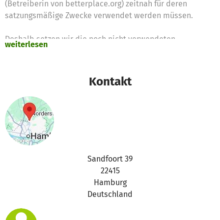
(Betreiberin von betterplace.org) zeitnah für deren
satzungsmäßige Zwecke verwendet werden müssen.
Deshalb setzen wir die noch nicht verwendeten
weiterlesen
Spendengelder für diese Zwecke ein
Vielen Dank für Eure Unterstützung,
Kontakt
das betterplace.org-Team
Sandfoort 39
22415
Hamburg
Deutschland