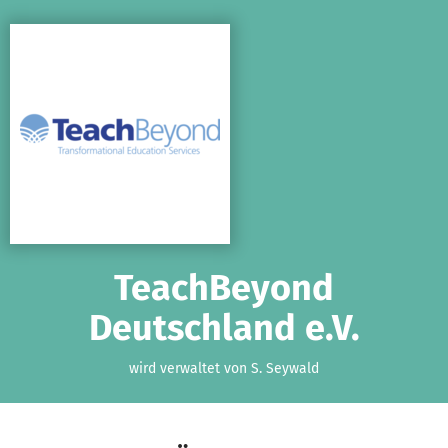
Zum Hauptinhalt springen
Erklärung zur Barrierefreiheit anzeigen
TeachBeyond
Deutschland e.V.
wird verwaltet von S. Seywald