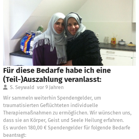
Für diese Bedarfe habe ich eine
(Teil-)Auszahlung veranlasst:
S. Seywald
vor 9 Jahren
Wir sammeln weiterhin Spendengelder, um
traumatisierten Geflüchteten individuelle
Therapiemaßnahmen zu ermöglichen. Wir wünschen uns,
dass sie an Körper, Geist und Seele Heilung erfahren.
Es wurden 180,00 € Spendengelder für folgende Bedarfe
beantragt: