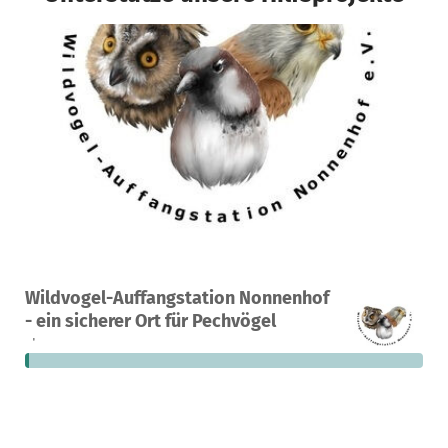
Ein Projekt in Bobenheim-Roxheim, Deutschland
Wildvogel-Auffangstation Nonnenhof
4
1 %
10.366 €
- ein sicherer Ort für Pechvögel
Spenden
finanziert
fehlen noch