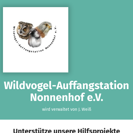
Zum Hauptinhalt springen
Erklärung zur Barrierefreiheit anzeigen
Wildvogel-Auffangstation
Nonnenhof e.V.
wird verwaltet von J. Weiß
Unterstütze unsere Hilfsprojekte