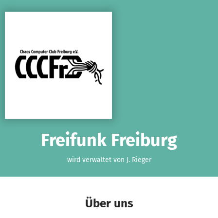
Zum Hauptinhalt springen
Erklärung zur Barrierefreiheit anzeigen
Freifunk Freiburg
wird verwaltet von J. Rieger
Über uns