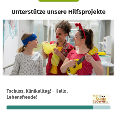
Unterstütze unsere Hilfsprojekte
Ein Projekt in Köln, Deutschland
Tschüss, Klinikalltag! – Hallo,
56
83 %
1.605 €
Lebensfreude!
Spenden
finanziert
fehlen noch