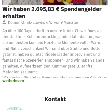
Wir haben 2.695,83 € Spendengelder
erhalten
Kölner Klinik-Clowns e.V.
vor 9 Monaten
An über 100 Tagen durften unsere Klinik-Clown-Duos an
der Uniklinik Köln im zurückliegenden Jahr das tun, was
sie am besten können: Herzliche Momente voller Wärme
und Nähe verschenken! Wir sind über Stühle und Betten
getanzt, haben quietschfidele Lieder improvisiert und
fantastische Szenerien ersponnen. Und wir haben Hände
gehalten, aufmerksam den Kummer geteilt, sanfte
Melodien gesummt.
Wir durften für einige Momente die Last von den Schultern
weiterlesen
der kleinen Patient:innen und ihrer Eltern nehmen. Kleine
Glücksmomente in einer schweren Zeit zu verschenken:
das ist seit 30 Jahren unsere Mission.
Kontakt
Danke, dass Ihr und dabei unterstützt!