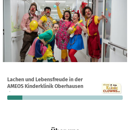
Ein Projekt in Oberhausen, Deutschland
Lachen und Lebensfreude in der
24
13 %
3.131 €
AMEOS Kinderklinik Oberhausen
Spenden
finanziert
fehlen noch