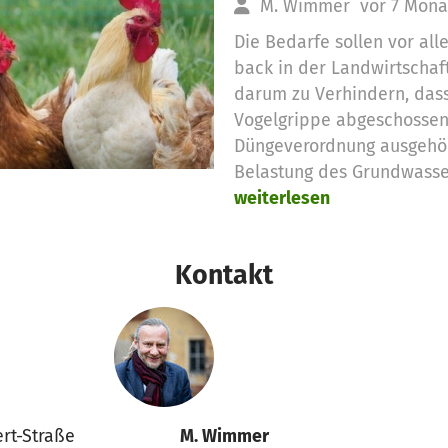
M. Wimmer
vor 7 Mona
Die Bedarfe sollen vor al
back in der Landwirtschaft
darum zu Verhindern, das
Vogelgrippe abgeschossen
Düngeverordnung ausgehöhl
Belastung des Grundwasser
weiterlesen
Kontakt
ert-Straße
M. Wimmer