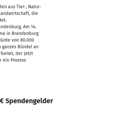
n aus Tier-, Natur-
Landwirtschaft, die
tet.
andenburg. Am 14.
ema in Brandenburg
 Hürde von 80.000
n ganzes Bündel an
eitet, der jetzt
 ein Prozess
 € Spendengelder