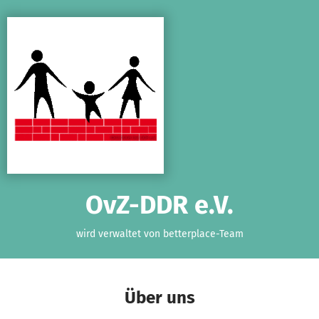
Zum Hauptinhalt springen
Erklärung zur Barrierefreiheit anzeigen
OvZ-DDR e.V.
wird verwaltet von betterplace-Team
Über uns