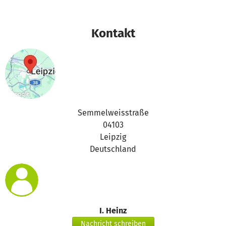
gedeckt ist und unser Film nun bundesweit an
verschiedenen Orten zu sehen sein wird.
Wir danken allen Förderern, Spendern und Unterstützern
Kontakt
dafür, dass wir unser Ziel erreicht haben!
Weitere Informationen über das Projekt, zu allen Terminen
der Vorführungen, über die Möglichkeit, sich aktiv zu
beteiligen oder uns auch weiter zu unterstützen finden Sie
auf unserer Homepage: https://www.deutsche-
depressionshilfe.de/unsere-angebote/filmprojekt
Semmelweisstraße
04103
Herzlichst,
Leipzig
Deutschland
Ines Heinz
I. Heinz
Nachricht schreiben