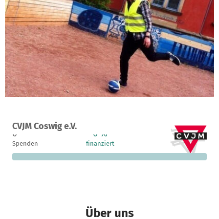
Ein Projekt in 01640 Coswig, Deutschland
CVJM Coswig e.V.
0
0 %
1.000 €
Spenden
finanziert
fehlen noch
Über uns