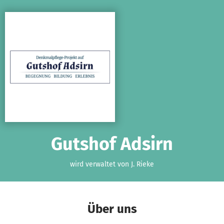
Zum Hauptinhalt springen
Erklärung zur Barrierefreiheit anzeigen
Gutshof Adsirn
wird verwaltet von J. Rieke
Über uns