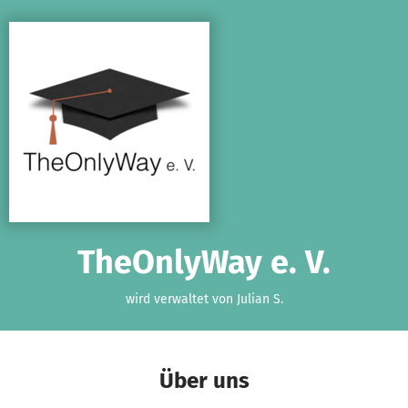
Zum Hauptinhalt springen
Erklärung zur Barrierefreiheit anzeigen
TheOnlyWay e. V.
wird verwaltet von Julian S.
Über uns