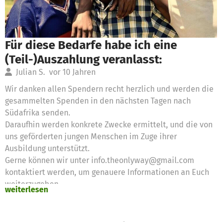
Für diese Bedarfe habe ich eine
(Teil-)Auszahlung veranlasst:
Julian S.
vor 10 Jahren
Wir danken allen Spendern recht herzlich und werden die
gesammelten Spenden in den nächsten Tagen nach
Südafrika senden.
Daraufhin werden konkrete Zwecke ermittelt, und die von
uns geförderten jungen Menschen im Zuge ihrer
Ausbildung unterstützt.
Gerne können wir unter info.theonlyway@gmail.com
kontaktiert werden, um genauere Informationen an Euch
weiterzugeben.
weiterlesen
Es wurden 500,00 € Spendengelder für folgende Bedarfe
beantragt:
KICKSTART Azubi-Unterkunft (Phase 1) 500,00 €