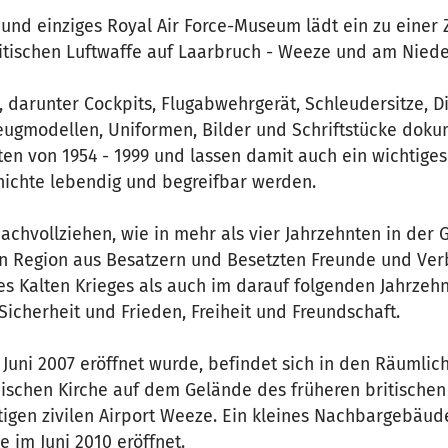
und einziges Royal Air Force-Museum lädt ein zu einer Z
ritischen Luftwaffe auf Laarbruch - Weeze und am Niede
, darunter Cockpits, Flugabwehrgerät, Schleudersitze, 
eugmodellen, Uniformen, Bilder und Schriftstücke doku
en von 1954 - 1999 und lassen damit auch ein wichtiges
ichte lebendig und begreifbar werden.
achvollziehen, wie in mehr als vier Jahrzehnten in de
n Region aus Besatzern und Besetzten Freunde und Ve
es Kalten Krieges als auch im darauf folgenden Jahrzehn
 Sicherheit und Frieden, Freiheit und Freundschaft.
Juni 2007 eröffnet wurde, befindet sich in den Räumlic
ischen Kirche auf dem Gelände des früheren britischen 
igen zivilen Airport Weeze. Ein kleines Nachbargebäud
 im Juni 2010 eröffnet.