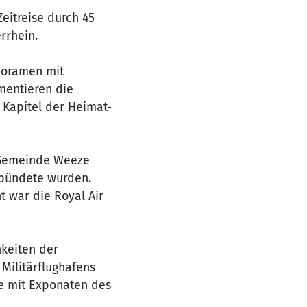
eitreise durch 45
rrhein.
Dioramen mit
mentieren die
 Kapitel der Heimat-
r Gemeinde Weeze
rbündete wurden.
t war die Royal Air
hkeiten der
Militärflughafens
e mit Exponaten des