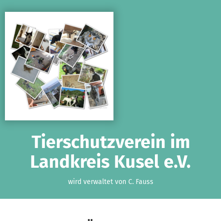
Zum Hauptinhalt springen
Erklärung zur Barrierefreiheit anzeigen
Tierschutzverein im
Landkreis Kusel e.V.
wird verwaltet von C. Fauss