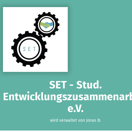
Zum Hauptinhalt springen
Erklärung zur Barrierefreiheit anzeigen
SET - Stud.
Entwicklungszusammenarb
e.V.
wird verwaltet von Jonas B.