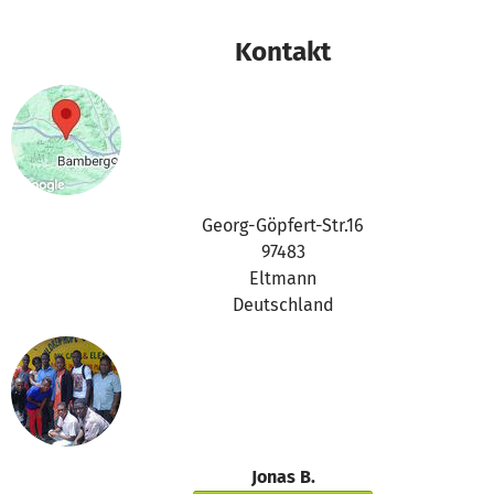
Menschen eine Perspektive außerhalb von West Point gebe
können. Bspw. in der Landwirtschaft und/oder Verkauf im L
Kontakt
Alle Rechnungen für Materialien zum Bau, Saatgut und Toile
und Schulmateriealien sind vorhanden. Wie bereits erwähn
dies alles jedoch aus privaten Mitteln finanziert und zudem
eigene Gebühren über Western Union nach Liberia transferie
Aktuell sind noch circa 800 €, umgerechnet etwas mehr US-
auf dem Konto in Liberia. Die sichert den Betrieb der Toilett
Materialien für die Schule. Der Bau des Ladens/Hauses soll
Georg-Göpfert-Str.16
Jahr abgeschlossen (bezugsfertig) werden.
97483
Eltmann
Deutschland
Jonas B.