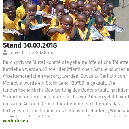
Stand 30.03.2018
Jonas B.
vor 8 Jahren
Durch private Mittel konnte die gebaute öffentliche Toilette
betrieben werden. Kinder der öffentlichen Schule konnten 
Arbeitsmaterialien versorgt werden. Etwas außerhalb von
Monrovia wurde ein Stück Land 120*80 m gekauft. Die
landwirtschaftliche Bearbeitung des Bodens läuft, nachde
Sträucher entfernt und leider auch zwei Palmen gefällt wer
mussten. Auf dem Grundstück befindet sich bereits das
fertiggestellt Fundament des Lebensmittelladens/Wohnhau
ca. 11 Menschen. Die Ansprache von Prosituierten in West Po
weiterlesen
erfolgte und dauert an, Ziel ist es den sich prostituierenden