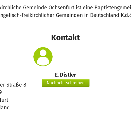
ikirchliche Gemeinde Ochsenfurt ist eine Baptistengeme
gelisch-freikirchlicher Gemeinden in Deutschland K.d.ö
Kontakt
E. Distler
Nachricht schreiben
her-Straße 8
9
furt
land