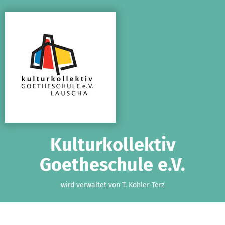
Zum Hauptinhalt springen
Erklärung zur Barrierefreiheit anzeigen
Kulturkollektiv
Goetheschule e.V.
wird verwaltet von T. Köhler-Terz