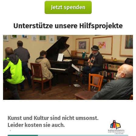
Jetzt spenden
Unterstütze unsere Hilfsprojekte
Ein Projekt in Lauscha, Deutschland
Kunst und Kultur sind nicht umsonst.
71
25 %
8.809 €
Leider kosten sie auch.
Spenden
finanziert
fehlen noch