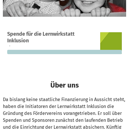
Ein Projekt in Feucht, Deutschland
Spende für die Lernwirkstatt
0
0 %
1.000 €
Inklusion
Spenden
finanziert
fehlen noch
Über uns
Da bislang keine staatliche Finanzierung in Aussicht steht,
haben die Initiatoren der Lernwirkstatt Inklusion die
Gründung des Fördervereins vorangetrieben. Er soll über
Spenden und Sponsoren zunächst den laufenden Betrieb
und die Einrichtung der Lernwirkstatt absichern. Künftig