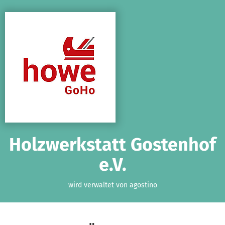
Zum Hauptinhalt springen
Erklärung zur Barrierefreiheit anzeigen
Holzwerkstatt Gostenhof
e.V.
wird verwaltet von agostino