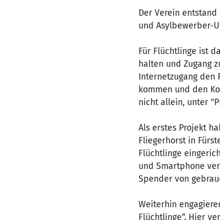
Der Verein entstand 
und Asylbewerber-Un
Für Flüchtlinge ist d
halten und Zugang z
Internetzugang den F
kommen und den Konta
nicht allein, unter "
Als erstes Projekt h
Fliegerhorst in Für
Flüchtlinge eingeri
und Smartphone verm
Spender von gebrauc
Weiterhin engagiere
Flüchtlinge“. Hier v