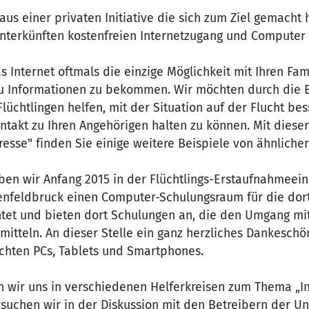
aus einer privaten Initiative die sich zum Ziel gemacht h
terkünften kostenfreien Internetzugang und Computer be
as Internet oftmals die einzige Möglichkeit mit Ihren Fam
u Informationen zu bekommen. Wir möchten durch die B
lüchtlingen helfen, mit der Situation auf der Flucht bes
kt zu Ihren Angehörigen halten zu können. Mit dieser I
Presse" finden Sie einige weitere Beispiele von ähnlichen 
aben wir Anfang 2015 in der Flüchtlings-Erstaufnahmeei
stenfeldbruck einen Computer-Schulungsraum für die dor
chtet und bieten dort Schulungen an, die den Umgang mi
itteln. An dieser Stelle ein ganz herzliches Dankeschö
hten PCs, Tablets und Smartphones.
n wir uns in verschiedenen Helferkreisen zum Thema „I
ersuchen wir in der Diskussion mit den Betreibern der U