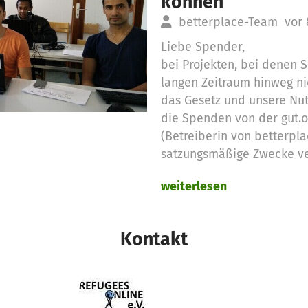
können
betterplace-Team
vor 
Liebe Spender,
bei Projekten, bei denen
langen Zeitraum hinweg ni
das Gesetz und unsere Nu
die Spenden von der gut.
(Betreiberin von betterpla
satzungsmäßige Zwecke v
weiterlesen
Deshalb setzen wir die no
Spendengelder für diese 
Kontakt
Vielen Dank für Eure Unter
das betterplace.org-Team