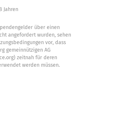
8 Jahren
 Spendengelder über einen
cht angefordert wurden, sehen
tzungsbedingungen vor, dass
org gemeinnützigen AG
ce.org) zeitnah für deren
erwendet werden müssen.
ch nicht verwendeten
Zwecke ein
stützung,