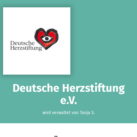
Zum Hauptinhalt springen
Erklärung zur Barrierefreiheit anzeigen
Deutsche Herzstiftung
e.V.
wird verwaltet von Tanja S.