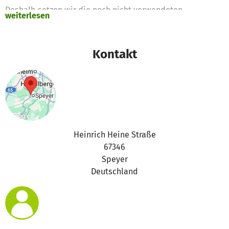
Deshalb setzen wir die noch nicht verwendeten
weiterlesen
Spendengelder für diese Zwecke ein
Vielen Dank für Eure Unterstützung,
Kontakt
das betterplace.org-Team
Heinrich Heine Straße
67346
Speyer
Deutschland