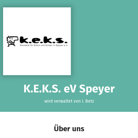
Zum Hauptinhalt springen
Erklärung zur Barrierefreiheit anzeigen
K.E.K.S. eV Speyer
wird verwaltet von I. Betz
Über uns