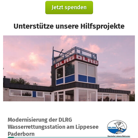
Jetzt spenden
Unterstütze unsere Hilfsprojekte
Ein Projekt in Paderborn, Deutschland
Modernisierung der DLRG
12
5 %
11.375 €
Wasserrettungsstation am Lippesee
Spenden
finanziert
fehlen noch
Paderborn