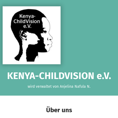
Zum Hauptinhalt springen
Erklärung zur Barrierefreiheit anzeigen
KENYA-CHILDVISION e.V.
wird verwaltet von Anjelina Nafula N.
Über uns