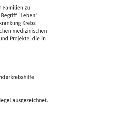
n Familien zu
 Begriff "Leben"
rkrankung Krebs
lichen medizinischen
nd Projekte, die in
nderkrebshilfe
iegel ausgezeichnet.