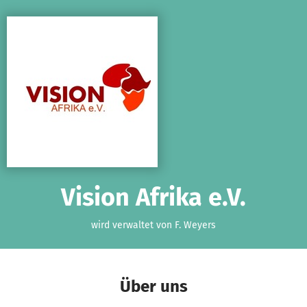
Zum Hauptinhalt springen
Erklärung zur Barrierefreiheit anzeigen
Vision Afrika e.V.
wird verwaltet von F. Weyers
Über uns