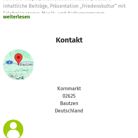
inhaltliche Beiträge, Präsentation „Friedenskultur“ mit
Erlebnisparcour, Musik- und Kulturprogramm.
weiterlesen
Zelt und Standmiete für das Friedensfest am 1.9.2015
werden hiervon teilweise finanziert.
Es wurden 80,00 € Spendengelder für folgende Bedarfe
Kontakt
beantragt:
Zelt 80,00 €
Kornmarkt
02625
Bautzen
Deutschland