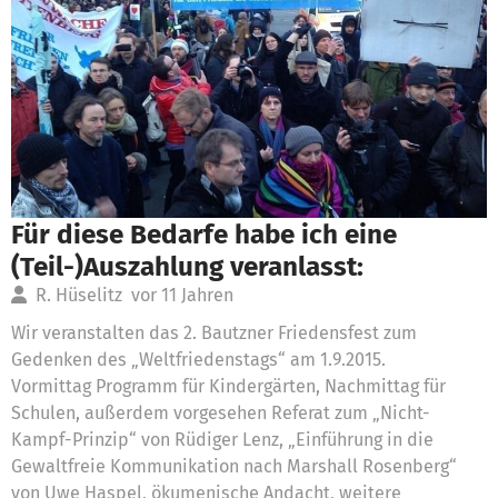
Für diese Bedarfe habe ich eine
(Teil-)Auszahlung veranlasst:
R. Hüselitz
vor 11 Jahren
Wir veranstalten das 2. Bautzner Friedensfest zum
Gedenken des „Weltfriedenstags“ am 1.9.2015.
Vormittag Programm für Kindergärten, Nachmittag für
Schulen, außerdem vorgesehen Referat zum „Nicht-
Kampf-Prinzip“ von Rüdiger Lenz, „Einführung in die
Gewaltfreie Kommunikation nach Marshall Rosenberg“
von Uwe Haspel, ökumenische Andacht, weitere