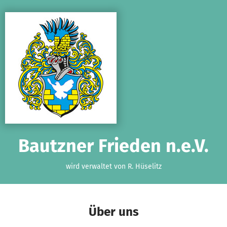
Zum Hauptinhalt springen
Erklärung zur Barrierefreiheit anzeigen
Bautzner Frieden n.e.V.
wird verwaltet von R. Hüselitz
Über uns