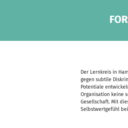
Zum Hauptinhalt springen
Erklärung zur Barrierefreiheit anzeigen
FOR
Der Lernkreis in Ham
gegen subtile Diskri
Potentiale entwickel
Organisation keine s
Gesellschaft. Mit di
Selbstwertgefühl bei