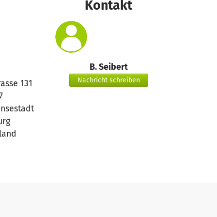
Kontakt
B. Seibert
Nachricht schreiben
rasse 131
7
ansestadt
rg
land